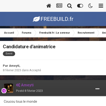
Accueil
Forums
Freebuild.fr | Le serveur
Recrutement
An
Candidature d'animatrice
Event
Par
Ameyti
,
8 février 2023
dans
Accepté
Ameyti
Posté
8 février 2023
Coucou tous le monde