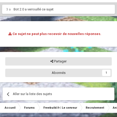
3 a
Bot 2.0
a verrouillé ce sujet
Ce sujet ne peut plus recevoir de nouvelles réponses.
Partager
Abonnés
1
Aller sur la liste des sujets
Accueil
Forums
Freebuild.fr | Le serveur
Recrutement
An