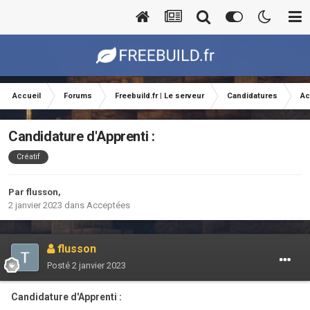
Accueil
Forums
Freebuild.fr | Le serveur
Candidatures
Ac
Candidature d'Apprenti :
Créatif
Par
flusson
,
2 janvier 2023
dans
Acceptées
flusson
Posté
2 janvier 2023
Candidature d'Apprenti :