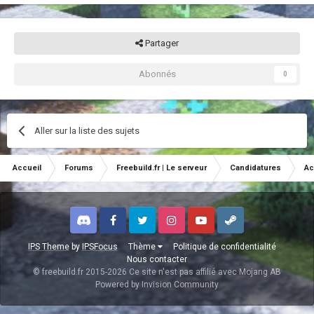
Partager
Abonnés
0
Aller sur la liste des sujets
Accueil
Forums
Freebuild.fr | Le serveur
Candidatures
Ac
Discord
Facebook
Twitter
Instagram
Youtube
Steam
IPS Theme
by
IPSFocus
Thème
Politique de confidentialité
Nous contacter
© freebuild.fr 2015-2026 Ce site n'est pas affilié avec Mojang AB
Powered by Invision Community