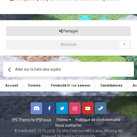
Partager
Abonnés
0
Aller sur la liste des sujets
Accueil
Forums
Freebuild.fr | Le serveur
Candidatures
Ac
Discord
Facebook
Twitter
Instagram
Youtube
Steam
IPS Theme
by
IPSFocus
Thème
Politique de confidentialité
Nous contacter
© freebuild.fr 2015-2026 Ce site n'est pas affilié avec Mojang AB
Powered by Invision Community