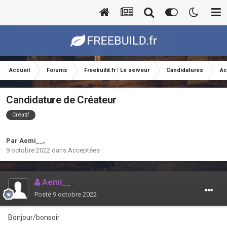
Accueil
Forums
Freebuild.fr | Le serveur
Candidatures
Ac
Candidature de Créateur
Créatif
Par
Aemi__
,
9 octobre 2022
dans
Acceptées
Aemi__
Posté
9 octobre 2022
Bonjour/bonsoir