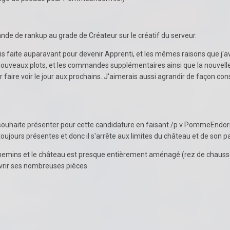
nde de rankup au grade de Créateur sur le créatif du serveur.
vais faite auparavant pour devenir Apprenti, et les mêmes raisons que j'
nouveaux plots, et les commandes supplémentaires ainsi que la nouvelle
 faire voir le jour aux prochains. J'aimerais aussi agrandir de façon co
souhaite présenter pour cette candidature en faisant /p v PommeEndormi
oujours présentes et donc il s'arrête aux limites du château et de son par
emins et le château est presque entièrement aménagé (rez de chauss
vrir ses nombreuses pièces.