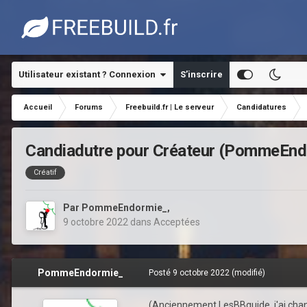
Utilisateur existant ? Connexion
S’inscrire
Accueil
Forums
Freebuild.fr | Le serveur
Candidatures
Candiadutre pour Créateur (PommeEnd
Créatif
Par
PommeEndormie_
,
9 octobre 2022
dans
Acceptées
PommeEndormie_
Posté
9 octobre 2022
(modifié)
(Anciennement LesBBguide, j'ai ch