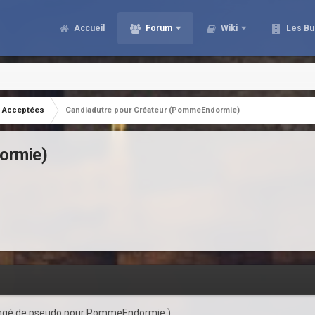
Accueil
Forum
Wiki
Les Bu
Acceptées
Candiadutre pour Créateur (PommeEndormie)
ormie)
angé de pseudo pour PommeEndormie.)