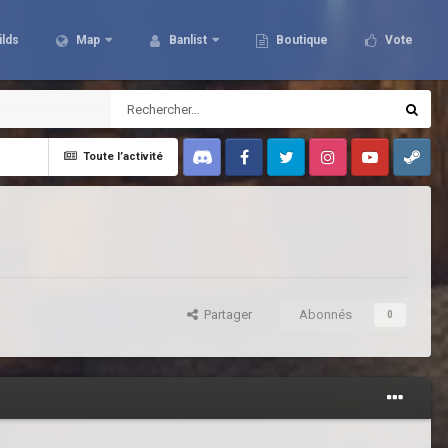
ilds
Map
Banlist
Boutique
Vote
Toute l’activité
Discord
Facebook
Twitter
Instagram
Youtube
Steam
Partager
Abonnés
0