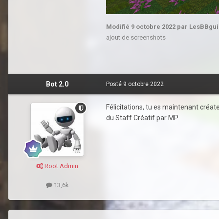
Modifié
9 octobre 2022
par LesBBgu
ajout de screenshots
Bot 2.0
Posté
9 octobre 2022
Félicitations, tu es maintenant créat
du Staff Créatif par MP.
Root Admin
13,6k