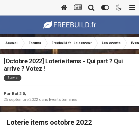
Accueil
Forums
Freebuild.fr | Le serveur
Les events
Even
[Octobre 2022] Loterie items - Qui part ? Qui
arrive ? Votez !
Survie
Par
Bot 2.0
,
25 septembre 2022
dans
Events terminés
Loterie items octobre 2022