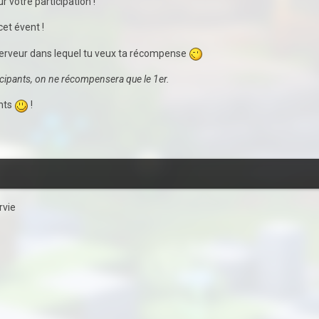
r votre participation !
et évent !
 serveur dans lequel tu veux ta récompense
cipants, on ne récompensera que le 1er.
ents
!
urvie