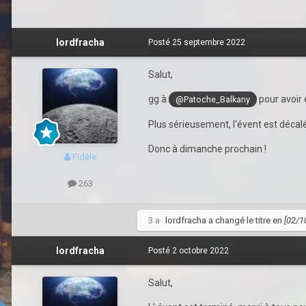
lordfracha
Posté
25 septembre 2022
Salut,
gg à
pour avoir é
@Patoche_Balkany
Plus sérieusement, l'évent est décalé
Donc à dimanche prochain !
Fidèle
263
3 a
lordfracha
a changé le titre en
[02/1
lordfracha
Posté
2 octobre 2022
Salut,