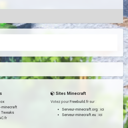
s
Sites Minecraft
box
Votez pour
Freebuild.fr
sur :
a-minecraft
Serveur-minecraft.org :
ici
a Tweaks
Serveur-minecraft.eu :
ici
C.fr