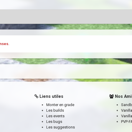
nses.
Liens utiles
Nos Ami
Monter en grade
Sand
Les builds
Vanill
Les events
Vanill
Les bugs
PVP-FA
Les suggestions