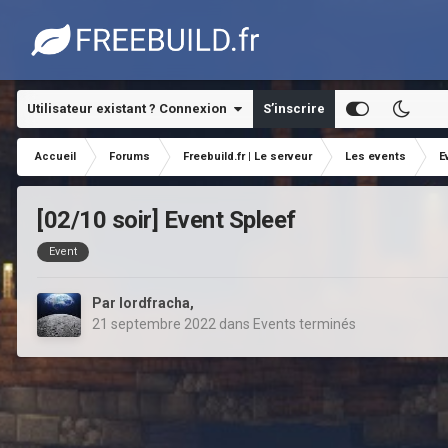
Utilisateur existant ? Connexion
S’inscrire
Accueil
Forums
Freebuild.fr | Le serveur
Les events
E
[02/10 soir] Event Spleef
Event
Par
lordfracha
,
21 septembre 2022
dans
Events terminés