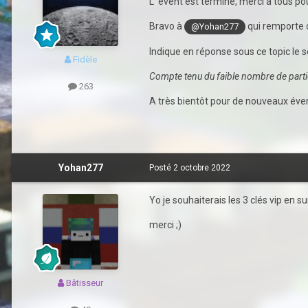
L' évent est terminé, merci à tous pou
Bravo à
qui remporte c
@Yohan277
Indique en réponse sous ce topic le
Fidèle
Compte tenu du faible nombre de parti
263
A très bientôt pour de nouveaux év
Yohan277
Posté
2 octobre 2022
Yo je souhaiterais les 3 clés vip en s
merci ;)
Bâtisseur