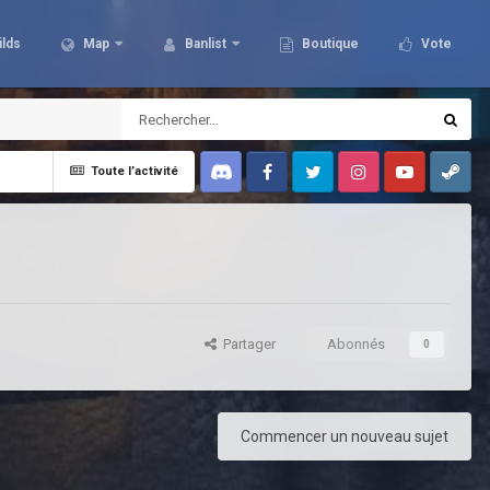
ilds
Map
Banlist
Boutique
Vote
Toute l’activité
Discord
Facebook
Twitter
Instagram
Youtube
Steam
Partager
Abonnés
0
Commencer un nouveau sujet