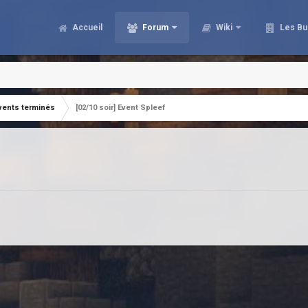
Accueil
Forum
Wiki
Les Bu
vents terminés
[02/10 soir] Event Spleef