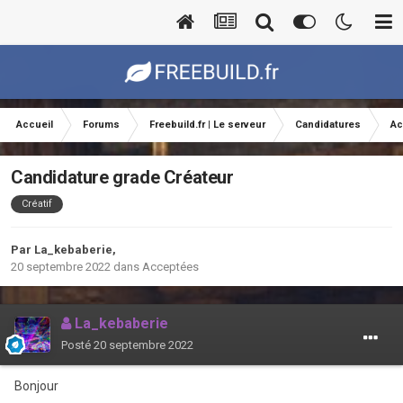
Accueil
Forums
Freebuild.fr | Le serveur
Candidatures
Ac
Candidature grade Créateur
Créatif
Par
La_kebaberie
,
20 septembre 2022
dans
Acceptées
La_kebaberie
Posté
20 septembre 2022
Bonjour