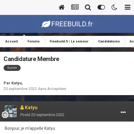
Accueil
Forums
Freebuild.fr | Le serveur
Candidatures
Ac
Candidature Membre
Survie
Par
Katyu
,
20 septembre 2022
dans
Acceptées
Katyu
Posté
20 septembre 2022
Bonjour, je m'appelle Katyu.