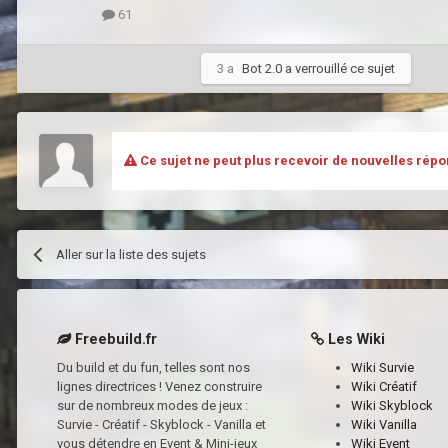
61
3 a
Bot 2.0
a verrouillé ce sujet
Ce sujet ne peut plus recevoir de nouvelles répo
Aller sur la liste des sujets
Freebuild.fr
Les Wiki
Du build et du fun, telles sont nos
Wiki Survie
lignes directrices ! Venez construire
Wiki Créatif
sur de nombreux modes de jeux :
Wiki Skyblock
Survie - Créatif - Skyblock - Vanilla et
Wiki Vanilla
vous détendre en Event & Mini-jeux
Wiki Event