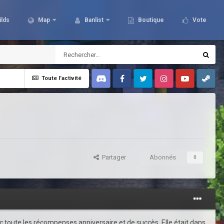
ilds
Map
Banlist
Boutique
Vote
Toute l’activité
Discord
Facebook
Twitter
Instagram
Youtube
Steam
Partager
Abonnés
0
vec toute les récompenses anniversaire et de succès. Elle était dans