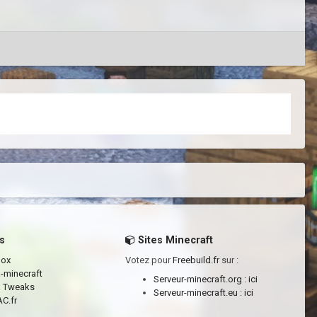
s
Sites Minecraft
box
Votez pour
Freebuild.fr
sur :
a-minecraft
Serveur-minecraft.org :
ici
a Tweaks
Serveur-minecraft.eu :
ici
C.fr