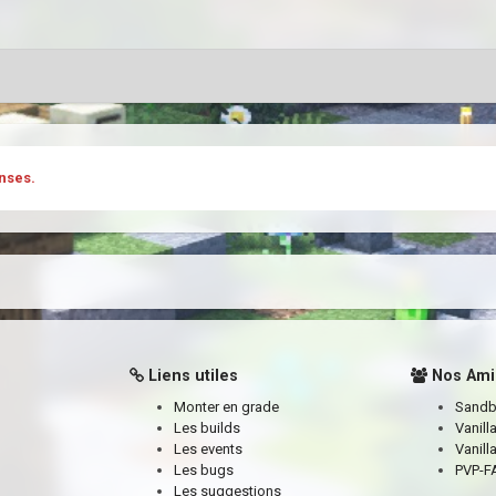
nses.
Liens utiles
Nos Ami
Monter en grade
Sand
Les builds
Vanill
Les events
Vanill
Les bugs
PVP-FA
Les suggestions