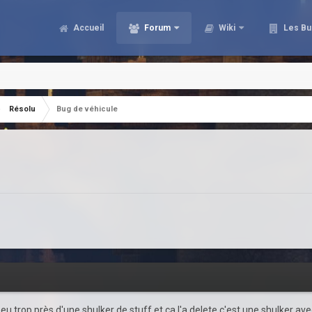
Accueil
Forum
Wiki
Les Bu
Résolu
Bug de véhicule
peu trop près d'une shulker de stuff et ça l'a delete c'est une shulker a