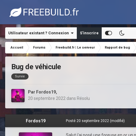
Utilisateur existant ? Connexion
S’inscrire
Accueil
Forums
Freebuild.fr | Le serveur
Rapport de bug
Bug de véhicule
Survie
Par
Fordos19
,
20 septembre 2022
dans
Résolu
Fordos19
Posté
20 septembre 2022
(modifié)
Salut j'ai posé une foreuse en or un 