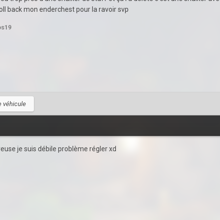
ll back mon enderchest pour la ravoir svp
os19
 véhicule
oreuse je suis débile problème régler xd