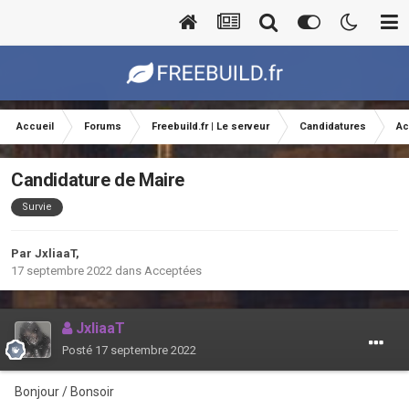
Accueil
Forums
Freebuild.fr | Le serveur
Candidatures
Ac
Candidature de Maire
Survie
Par
JxliaaT
,
17 septembre 2022
dans
Acceptées
JxliaaT
Posté
17 septembre 2022
Bonjour / Bonsoir