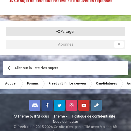
Ce sujet ne peut plus recevoir de nouvelles réponses.
Partager
Abonnés
0
Aller sur la liste des sujets
Accueil
Forums
Freebuild.fr | Le serveur
Candidatures
Ac
Discord
Facebook
Twitter
Instagram
Youtube
Steam
IPS Theme
by
IPSFocus
Thème
Politique de confidentialité
Nous contacter
© freebuild.fr 2015-2026 Ce site n'est pas affilié avec Mojang AB