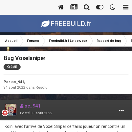
Accueil
Forums
Freebuild.fr | Le serveur
Rapport de bug
Bug Voxelsniper
Créatif
Par
oc_941
,
31 août 2022
dans
Résolu
oc_941
Posté
31 août 2022
Koin, avec l’arrivé de Voxel Sniper certains joueur on rencontré un