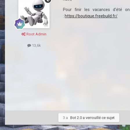
Pour finir les vacances d'été 
:
https://boutique.freebuild.fr/
Root Admin
13,6k
3 a
Bot 2.0
a verrouillé ce sujet