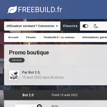
Utilisateur existant ? Connexion
S’inscrire
Accueil
Forums
Freebuild.fr | Le serveur
Informations géné
Promo boutique
Général
Par
Bot 2.0
,
15 août 2022
dans
Archives
Bot 2.0
Posté
15 août 2022
Koin,