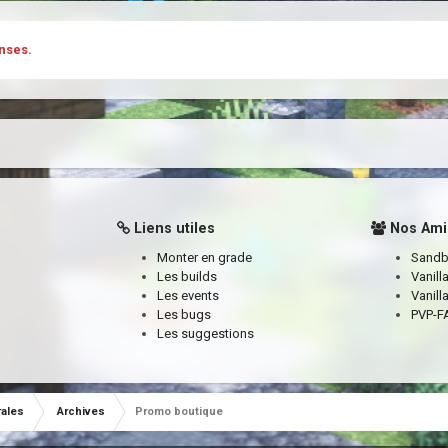
nses.
Liens utiles
Nos Ami
Monter en grade
Sand
Les builds
Vanill
Les events
Vanill
Les bugs
PVP-FA
Les suggestions
rales
Archives
Promo boutique