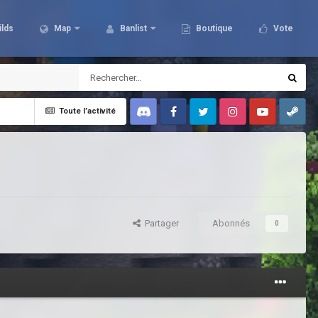
ilds
Map
Banlist
Boutique
Vote
Toute l’activité
Discord
Facebook
Twitter
Instagram
Youtube
Steam
Partager
Abonnés
0