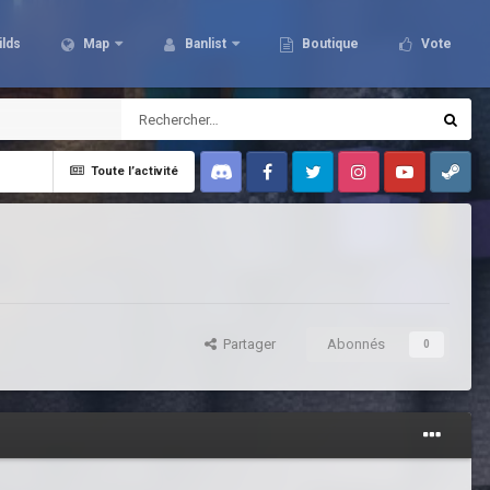
ilds
Map
Banlist
Boutique
Vote
Toute l’activité
Discord
Facebook
Twitter
Instagram
Youtube
Steam
Partager
Abonnés
0