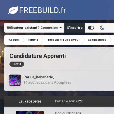
Utilisateur existant ? Connexion
S’inscrire
Accueil
Forums
Freebuild.fr | Le serveur
Candidatures
Candidature Apprenti
Créatif
Par
La_kebaberie
,
14 août 2022
dans
Acceptées
La_kebaberie
Posté
14 août 2022
Bonjour/Bonsoir,