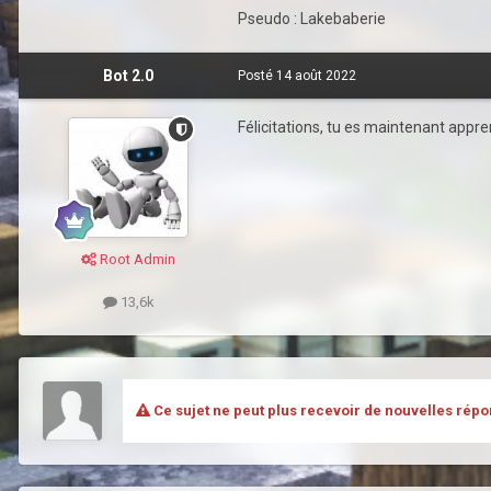
Pseudo : Lakebaberie
Bot 2.0
Posté
14 août 2022
Félicitations, tu es maintenant apprent
Root Admin
13,6k
Ce sujet ne peut plus recevoir de nouvelles répo