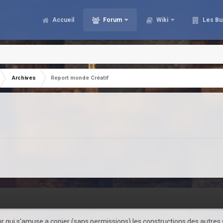
Accueil
Forum
Wiki
Les Bu
Archives
Report monde Créatif
ur qui s'amuse a copier (sans permissions) les constructions des autres s