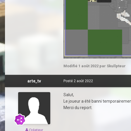
Modifié
1 août 2022
par Skullpteur
arte_tv
Posté
2 août 2022
Salut,
Le joueur a été banni temporairement
Merci du report.
Créateur