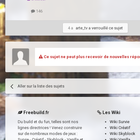
146
4 a
arte_tv
a verrouillé ce sujet
Ce sujet ne peut plus recevoir de nouvelles répo
Aller sur la liste des sujets
Freebuild.fr
Les Wiki
Du build et du fun, telles sont nos
Wiki Survie
lignes directrices ! Venez construire
Wiki Créatif
sur de nombreux modes de jeux :
Wiki Skyblock
Survie - Créatif - Skyblock - Vanilla et
Wiki Vanilla