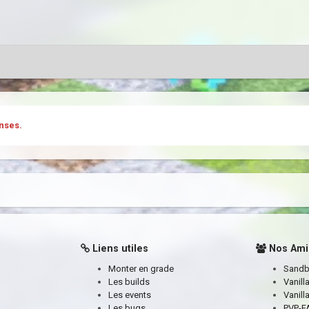
nses.
Liens utiles
Nos Ami
Monter en grade
Sand
Les builds
Vanill
Les events
Vanill
Les bugs
PVP-FA