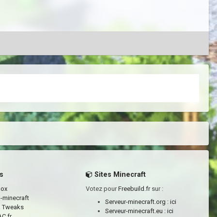
s
Sites Minecraft
box
Votez pour
Freebuild.fr
sur :
a-minecraft
Serveur-minecraft.org :
ici
a Tweaks
Serveur-minecraft.eu :
ici
C.fr