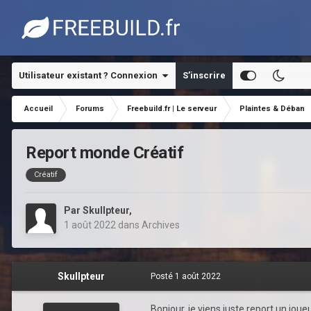
Utilisateur existant ? Connexion
S’inscrire
Accueil
Forums
Freebuild.fr | Le serveur
Plaintes & Déban
Report monde Créatif
Créatif
Par
Skullpteur
,
1 août 2022
dans
Archives
Skullpteur
Posté
1 août 2022
Bonjour, je viens juste report un joue