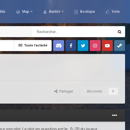
ilds
Map
Banlist
Boutique
Vote
Toute l’activité
Discord
Facebook
Twitter
Instagram
Youtube
Steam
Partager
Abonnés
0
ur son plot. Le plot en question est le: 0;-20 du joueur