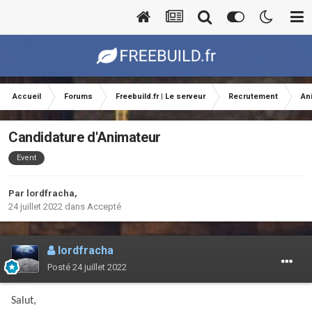
Accueil
Forums
Freebuild.fr | Le serveur
Recrutement
An
Candidature d'Animateur
Event
Par
lordfracha
,
24 juillet 2022
dans
Accepté
lordfracha
Posté
24 juillet 2022
Salut,