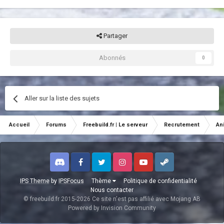
Partager
Abonnés
0
Aller sur la liste des sujets
Accueil
Forums
Freebuild.fr | Le serveur
Recrutement
An
Discord
Facebook
Twitter
Instagram
Youtube
Steam
IPS Theme
by
IPSFocus
Thème
Politique de confidentialité
Nous contacter
© freebuild.fr 2015-2026 Ce site n'est pas affilié avec Mojang AB
Powered by Invision Community