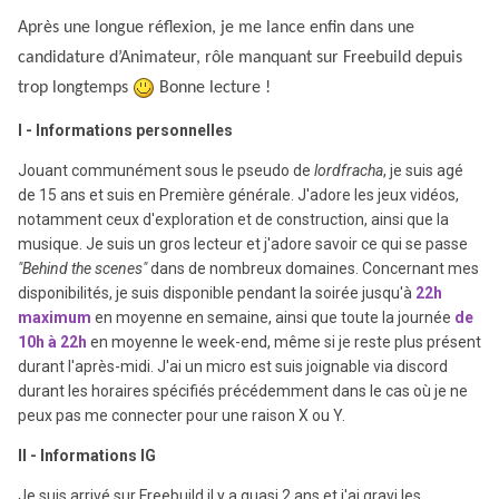
Après une longue réflexion, je me lance enfin dans une
candidature d’Animateur, rôle manquant sur Freebuild depuis
trop longtemps
Bonne lecture !
I - Informations personnelles
Jouant communément sous le pseudo de
lordfracha
, je suis agé
de 15 ans et suis en Première générale. J'adore les jeux vidéos,
notamment ceux d'exploration et de construction, ainsi que la
musique. Je suis un gros lecteur et j'adore savoir ce qui se passe
"Behind the scenes"
dans de nombreux domaines. Concernant mes
disponibilités, je suis disponible pendant la soirée jusqu'à
22h
maximum
en moyenne en semaine, ainsi que toute la journée
de
10h à 22h
en moyenne le week-end, même si je reste plus présent
durant l'après-midi. J'ai un micro est suis joignable via discord
durant les horaires spécifiés précédemment dans le cas où je ne
peux pas me connecter pour une raison X ou Y.
II - Informations IG
Je suis arrivé sur Freebuild il y a quasi 2 ans et j'ai gravi les