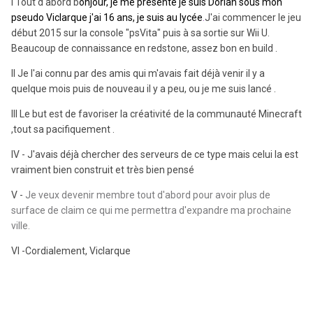
I Tout d'abord b
onjour, je me présente je suis Dorian sous mon
pseudo Viclarque j'ai 16 ans, je suis au lycée
.
J'ai commencer le jeu
début 2015 sur la console "psVita" puis à sa sortie sur Wii U.
Beaucoup de connaissance en redstone, assez bon en build .
II Je l'ai connu par des amis qui m'avais fait déjà venir il y a
quelque mois puis de nouveau il y a peu, ou je me suis lancé .
III Le but est de favoriser la créativité de la communauté Minecraft
,tout sa pacifiquement .
IV - J'avais déjà chercher des serveurs de ce type mais celui la est
vraiment bien construit et très bien pensé
V -
Je veux devenir membre tout d'abord pour avoir plus de
surface de claim ce qui me permettra d'expandre ma prochaine
ville.
VI -Cordialement, Viclarque