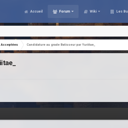
Accueil
Forum
Wiki
Les Bu
Acceptées
Candidature au grade Batisseur par Yuriitae_
iitae_