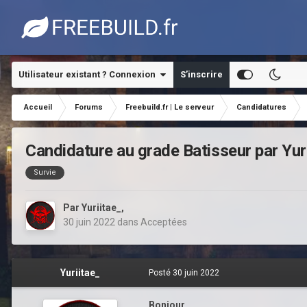
Utilisateur existant ? Connexion
S’inscrire
Accueil
Forums
Freebuild.fr | Le serveur
Candidatures
Candidature au grade Batisseur par Yur
Survie
Par
Yuriitae_
,
30 juin 2022
dans
Acceptées
Yuriitae_
Posté
30 juin 2022
Bonjour.