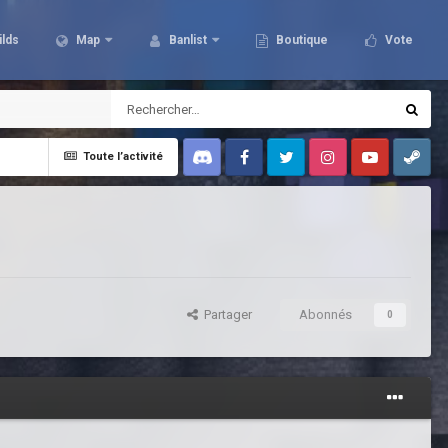
ilds
Map
Banlist
Boutique
Vote
Toute l’activité
Discord
Facebook
Twitter
Instagram
Youtube
Steam
Partager
Abonnés
0