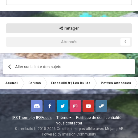
Partager
Abonnés
0
Aller sur la liste des sujets
Accueil
Forums
Freebuild.fr | Les builds
Petites Annonces
Discord
Facebook
Twitter
Instagram
Youtube
Steam
IPS Theme
by
IPSFocus
Thème
Politique de confidentialité
Nous contacter
© freebuild.fr 2015-2026 Ce site n'est pas affilié avec Mojang AB
Powered by Invision Community