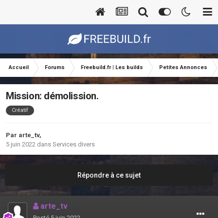
Accueil
Forums
Freebuild.fr | Les builds
Petites Annonces
Mission: démolission.
Créatif
Par
arte_tv
,
5 juin 2022
dans
Services divers
Répondre à ce sujet
arte_tv
Posté
5 juin 2022