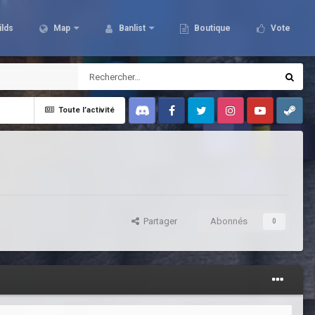
ilds
Map
Banlist
Boutique
Vote
Toute l’activité
Discord
Facebook
Twitter
Instagram
Youtube
Steam
Partager
Abonnés
0