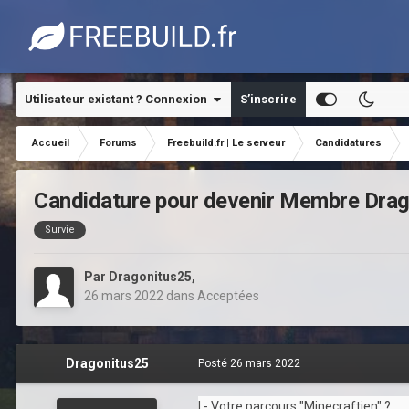
Utilisateur existant ? Connexion
S’inscrire
Accueil
Forums
Freebuild.fr | Le serveur
Candidatures
Candidature pour devenir Membre Dra
Survie
Par
Dragonitus25
,
26 mars 2022
dans
Acceptées
Dragonitus25
Posté
26 mars 2022
I - Votre parcours "Minecraftien" ?