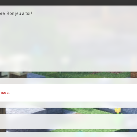
e. Bon jeu à toi !
nses.