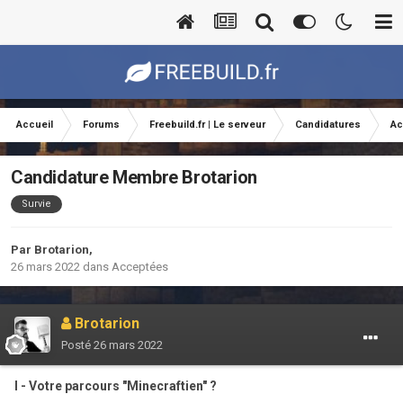
Accueil
Forums
Freebuild.fr | Le serveur
Candidatures
Ac
Candidature Membre Brotarion
Survie
Par
Brotarion
,
26 mars 2022
dans
Acceptées
Brotarion
Posté
26 mars 2022
I - Votre parcours "Minecraftien" ?