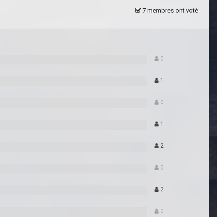
7 membres ont voté
0
1
0
1
2
0
2
0