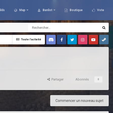
ilds
Map
Banlist
Boutique
Vote
Toute l’activité
Discord
Facebook
Twitter
Instagram
Youtube
Steam
Partager
Abonnés
0
Commencer un nouveau sujet