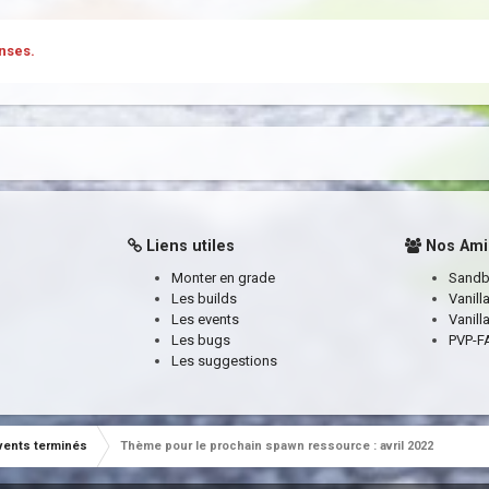
nses.
Liens utiles
Nos Ami
Monter en grade
Sand
Les builds
Vanill
Les events
Vanill
Les bugs
PVP-FA
Les suggestions
vents terminés
Thème pour le prochain spawn ressource : avril 2022