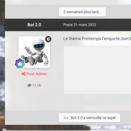
2 semaines plus tard...
Bot 2.0
Posté
31 mars 2022
Le thème Printemps l'emporte, bon bu
Root Admin
13,6k
4 a
Bot 2.0
a verrouillé ce sujet