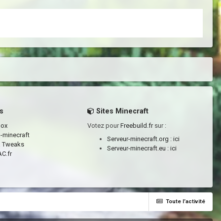
s
Sites Minecraft
box
Votez pour
Freebuild.fr
sur :
a-minecraft
Serveur-minecraft.org :
ici
a Tweaks
Serveur-minecraft.eu :
ici
C.fr
Toute l’activité