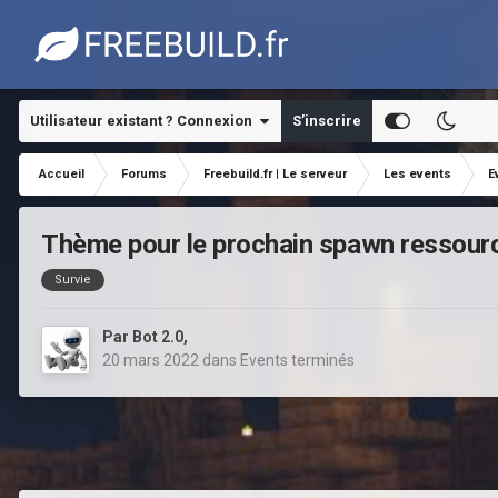
Utilisateur existant ? Connexion
S’inscrire
Accueil
Forums
Freebuild.fr | Le serveur
Les events
E
Thème pour le prochain spawn ressource
Survie
Par
Bot 2.0
,
20 mars 2022
dans
Events terminés