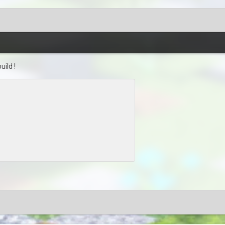
ild !