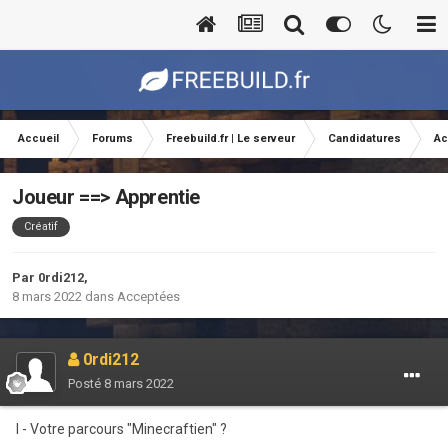
Accueil
Forums
Freebuild.fr | Le serveur
Candidatures
Ac
Joueur ==> Apprentie
Créatif
Par
0rdi212
,
8 mars 2022
dans
Acceptées
0rdi212
Posté
8 mars 2022
I -
Votre parcours "Minecraftien" ?