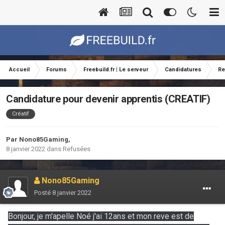
Accueil
Forums
Freebuild.fr | Le serveur
Candidatures
Re
Candidature pour devenir apprentis (CREATIF)
Créatif
Par
Nono85Gaming
,
8 janvier 2022
dans
Refusées
Nono85Gaming
Posté
8 janvier 2022
Bonjour, je m'apelle Noé j'ai 12ans et mon reve est de