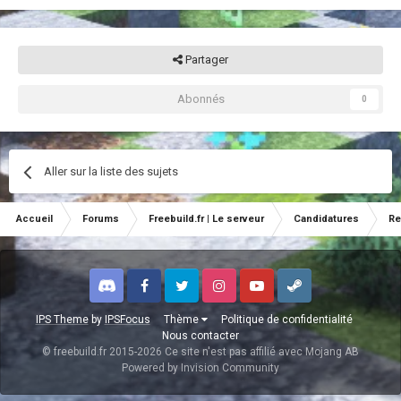
Partager
Abonnés
0
Aller sur la liste des sujets
Accueil
Forums
Freebuild.fr | Le serveur
Candidatures
Re
Discord
Facebook
Twitter
Instagram
Youtube
Steam
IPS Theme
by
IPSFocus
Thème
Politique de confidentialité
Nous contacter
© freebuild.fr 2015-2026 Ce site n'est pas affilié avec Mojang AB
Powered by Invision Community