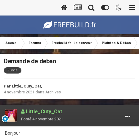
Accueil
Forums
Freebuild.fr | Le serveur
Plaintes & Déban
Demande de deban
Survie
Par
Little_Cuty_Cat
,
4 novembre 2021
dans
Archives
Little_Cuty_Cat
Posté
4 novembre 2021
Bonjour