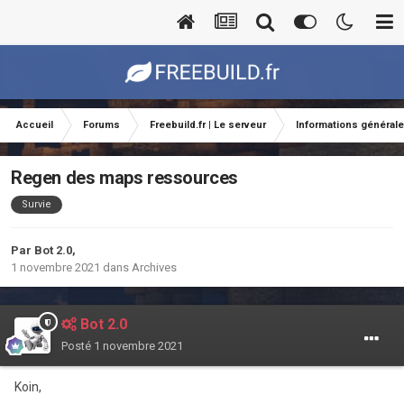
Accueil
Forums
Freebuild.fr | Le serveur
Informations général
Regen des maps ressources
Survie
Par
Bot 2.0
,
1 novembre 2021
dans
Archives
Bot 2.0
Posté
1 novembre 2021
Koin,