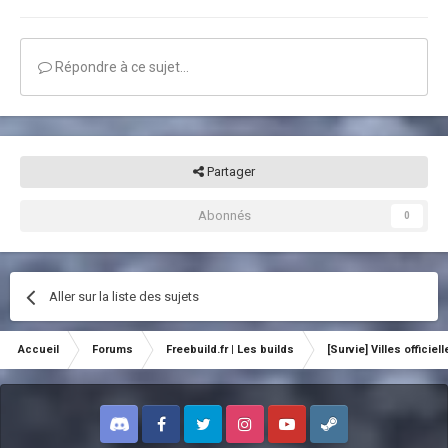
Répondre à ce sujet…
Partager
Abonnés
0
Aller sur la liste des sujets
Accueil
Forums
Freebuild.fr | Les builds
[Survie] Villes officiel
Discord
Facebook
Twitter
Instagram
Youtube
Steam