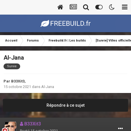
Accueil
Forums
Freebuild.fr | Les builds
[Survie] Villes officiel
Al-Jana
Survie
Par
B33Xit3
,
15 octobre 2021
dans
Al-Jana
Répondre à ce sujet
B33Xit3
Posté
15 octobre 2021