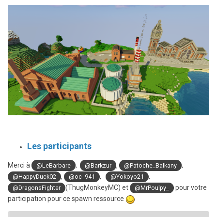
Les participants
Merci à
,
,
,
@LeBarbare
@Barkzur
@Patoche_Balkany
,
,
,
@HappyDuck02
@oc_941
@Yokoyo21
(ThugMonkeyMC) et
pour votre
@DragonsFighter
@MrPoulp y_
participation pour ce spawn ressource