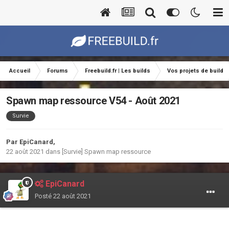
Accueil
Forums
Freebuild.fr | Les builds
Vos projets de build
Spawn map ressource V54 - Août 2021
Survie
Par
EpiCanard
,
22 août 2021
dans
[Survie] Spawn map ressource
EpiCanard
Posté
22 août 2021