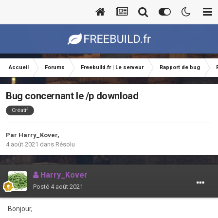
Accueil
Forums
Freebuild.fr | Le serveur
Rapport de bug
Bug concernant le /p download
Créatif
Par
Harry_Kover
,
4 août 2021
dans
Résolu
Harry_Kover
Posté
4 août 2021
Bonjour,