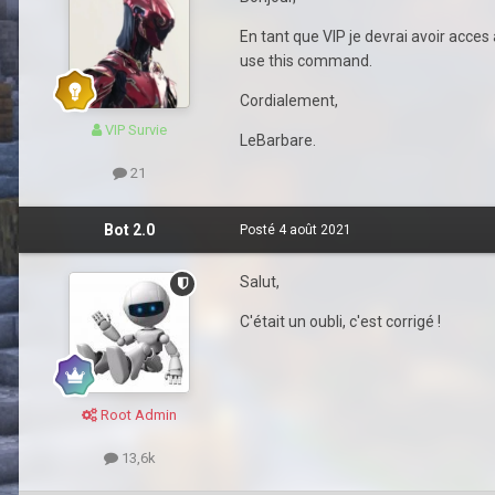
En tant que VIP je devrai avoir acce
use this command.
Cordialement,
VIP Survie
LeBarbare.
21
Bot 2.0
Posté
4 août 2021
Salut,
C'était un oubli, c'est corrigé !
Root Admin
13,6k