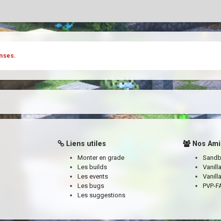
nses.
Liens utiles
Nos Ami
Monter en grade
Sand
Les builds
Vanill
Les events
Vanill
Les bugs
PVP-FA
Les suggestions