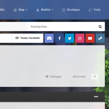
ilds
Map
Banlist
Boutique
Vote
Toute l’activité
Discord
Facebook
Twitter
Instagram
Youtube
Steam
Partager
Abonnés
0