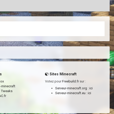
s
Sites Minecraft
box
Votez pour
Freebuild.fr
sur :
a-minecraft
Serveur-minecraft.org :
ici
a Tweaks
Serveur-minecraft.eu :
ici
C.fr