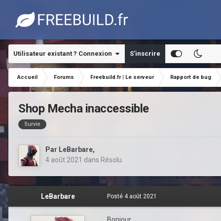
Utilisateur existant ? Connexion
S’inscrire
Accueil
Forums
Freebuild.fr | Le serveur
Rapport de bug
Shop Mecha inaccessible
Survie
Par
LeBarbare
,
4 août 2021
dans
Résolu
LeBarbare
Posté
4 août 2021
Bonjour,