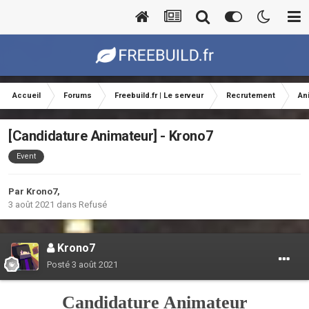
Accueil
Forums
Freebuild.fr | Le serveur
Recrutement
An
[Candidature Animateur] - Krono7
Event
Par
Krono7
,
3 août 2021
dans
Refusé
Krono7
Posté
3 août 2021
Candidature Animateur