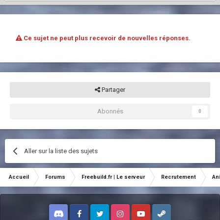
Ce sujet ne peut plus recevoir de nouvelles réponses.
Partager
Abonnés
0
Aller sur la liste des sujets
Accueil
Forums
Freebuild.fr | Le serveur
Recrutement
An