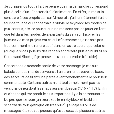
Je comprends tout à fait, je pense que ma démarche correspond
plus à celle d'un... "partenaire" d'animation. En effet, je me suis
consacré à ces projets car, sur Minecraft, j'ai honnêtement fait le
tour de tout ce qui concernait la survie, le skyblock, les modes de
jeux connus, etc, ce pourquoi je ne me sens pas de jouer en tant
que tel dans les modes déjà existants du serveur. Inspirer les
joueurs via mes projets est ce qui m'intéresse et je ne sais pas
trop comment me rendre actif dans un autre cadre que celui-ci
(quoique si des joueurs désirent en apprendre plus en build et en
Command Blocks, là je pense pouvoir me rendre très utile).
Concernant la seconde partie de votre message, je me suis
baladé sur pas mal de serveurs et ai rarement trouvé, de base,
des serveurs désirant une partie event/évènementielle pour leur
communauté. Certains autres n'ont tout simplement pas les
versions de jeu dont les maps auraient besoin (1.16 - 1.17). Enfin,
et c'est ce qui me parait le plus important, il y a la communauté.
Du peu que j'ai joué (un peu papoté en skyblock et build un
schéma de tour gothique en freebuild), j'ai déjà eu plus de
messages IG avec vos joueurs qu'avec ceux de plusieurs autres