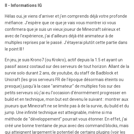
II - Informations IG
Hélas oui, je viens d'arriver et j'en comprends déjà votre profonde
méfiance. J'espère que ce que je vais vous montrer ici vous
confirmera que je suis un vieux joueur de Minecraft sérieux et
avec de l'expérience, j'ai d'ailleurs déjà été animateur à de
multiples reprises par le passé. J'étayerai plutôt cette partie dans
le point III !
En jeu, je suis Krono7 (ou Krokro), actif depuis la 1.5 et ayant un
passif assez costaud sur des serveurs de tout horizon. Allant de la
survie solo durant 2 ans, de youtube, du staff de Badblock et
Unicraft (les gros serveurs FR de l'époque désormais éteints ou
presque) jusqu'à la case "animateur" de multiples fois sur des
petits serveurs où j'ai eu l'occasion d'énormément progresser en
build et en technique, mon but est devenu le suivant : montrer aux
joueurs que Minecraft ne se limite pas à de la survie, du build et du
jump. Une infinité technique est atteignable, même si ma
méthode de "développement" pourrait vous étonner. En effet, j'ai
créé une bonne trentaine de jeux avec des command blocks, mais
qui atteignent largement le potentiel de certains plugins (voir les