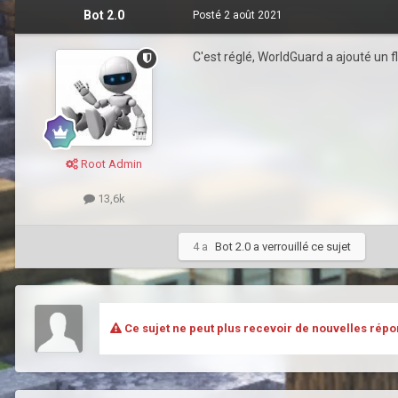
Bot 2.0
Posté
2 août 2021
C'est réglé, WorldGuard a ajouté un flag
Root Admin
13,6k
4 a
Bot 2.0
a verrouillé ce sujet
Ce sujet ne peut plus recevoir de nouvelles répo