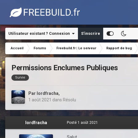
Utilisateur existant ? Connexion
S’inscrire
Accueil
Forums
Freebuild.fr | Le serveur
Rapport de bug
Permissions Enclumes Publiques
Survie
Par
lordfracha
,
1 août 2021
dans
Résolu
lordfracha
Posté
1 août 2021
Salut,