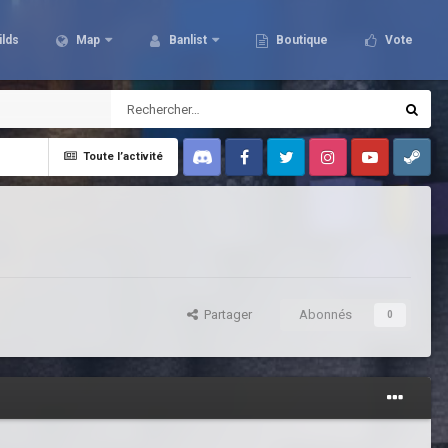
ilds
Map
Banlist
Boutique
Vote
Toute l’activité
Discord
Facebook
Twitter
Instagram
Youtube
Steam
Partager
Abonnés
0