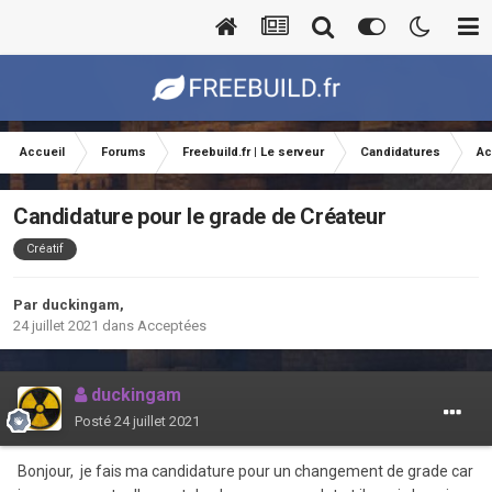
Accueil
Forums
Freebuild.fr | Le serveur
Candidatures
Ac
Candidature pour le grade de Créateur
Créatif
Par
duckingam
,
24 juillet 2021
dans
Acceptées
duckingam
Posté
24 juillet 2021
Bonjour, je fais ma candidature pour un changement de grade car