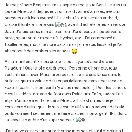
Je me prénom Benjamin, mais appelez moi juste Benj ! Je suis un
joueur Minecraft depuis environ une dizaine d'années, avec un
parcours déjà bien avancé ! J'ai débuté sur la version android,
cracké (Honte à moi je sais
), avant d'acheté le jeu en version
Java. J'étais jeune, rien de bien fou. J'ai découvert les serveurs
basic, splatoon sur minecraft, hypixel, etc.. J'ai commencé à
fouiller le jeu, mods, texture pack, mais je me suis lassé, et je l'ai
abandonné de nombreuses années
Voila maintenant 8mois que je rejoue, ayant d'abord été sur
Paladium ! Quelle jolie expérience.. Personne d'honnête, tous
voulant nous avoir. Mais j'ai percévéré. Je me suis lancé dans le
build, ce qui m'a valu de passer partiellement dans une vidéo de
Fuze III (partiellement car il n'y à que mon build...). Pour les curieux
c'est la vidéo sur stade de foot dans Paladium. Enfin, j'adore l'art
et je m'amuse à en faire dans Minecraft, c'est un jeu que je
considère d'artistique. Je suis ensuite allé sur un serveur de build
ou ils voulaient seulement me faire cracher mon argent.. IRL, donc
j'ai leave, en quête d'un super serveur.
J'ai trouvé ce serveur par recherche internet, et car il me plaisait