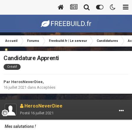
Accueil
Forums
Freebuild.fr | Le serveur
Candidatures
Ac
Candidature Apprenti
Créatif
Par
HerosNeverDiee
,
16 juillet 2021
dans
Acceptées
HerosNeverDiee
Posté
16 juillet 2021
Mes salutations !