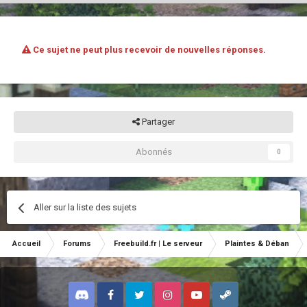
Ce sujet ne peut plus recevoir de nouvelles réponses.
Partager
Abonnés
0
Aller sur la liste des sujets
Accueil
Forums
Freebuild.fr | Le serveur
Plaintes & Déban
Discord
Facebook
Twitter
Instagram
Youtube
Steam