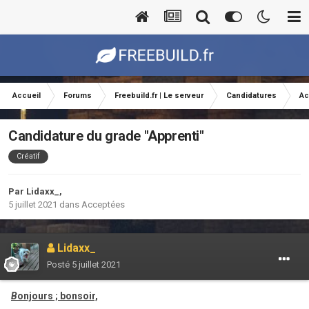
Accueil
Forums
Freebuild.fr | Le serveur
Candidatures
Ac
Candidature du grade "Apprenti"
Créatif
Par
Lidaxx_
,
5 juillet 2021
dans
Acceptées
Lidaxx_
Posté
5 juillet 2021
B
onjours ; bonsoir,