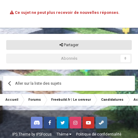
Ce sujet ne peut plus recevoir de nouvelles réponses.
Partager
Abonnés
0
Aller sur la liste des sujets
Accueil
Forums
Freebuild.fr | Le serveur
Candidatures
Ac
Discord
Facebook
Twitter
Instagram
Youtube
Steam
IPS Theme
by
IPSFocus
Thème
Politique de confidentialité