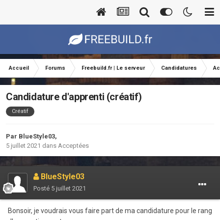
Accueil
Forums
Freebuild.fr | Le serveur
Candidatures
Ac
Candidature d'apprenti (créatif)
Créatif
Par
BlueStyle03
,
5 juillet 2021
dans
Acceptées
BlueStyle03
Posté
5 juillet 2021
Bonsoir, je voudrais vous faire part de ma candidature pour le rang