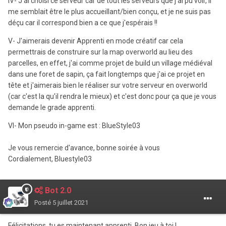
IV- J'ai choisi ce serveur car de tout les serveurs que j'ai pu voir, il
me semblait être le plus accueillant/bien conçu, et je ne suis pas
déçu car il correspond bien a ce que j'espérais !!
V- J'aimerais devenir Apprenti en mode créatif car cela
permettrais de construire sur la map overworld au lieu des
parcelles, en effet, j'ai comme projet de build un village médiéval
dans une foret de sapin, ça fait longtemps que j'ai ce projet en
tête et j'aimerais bien le réaliser sur votre serveur en overworld
(car c'est la qu'il rendra le mieux) et c'est donc pour ça que je vous
demande le grade apprenti.
VI- Mon pseudo in-game est : BlueStyle03
Je vous remercie d'avance, bonne soirée à vous
Cordialement, Bluestyle03
Bot 2.0
Posté
5 juillet 2021
Félicitations, tu es maintenant apprenti. Bon jeu à toi !