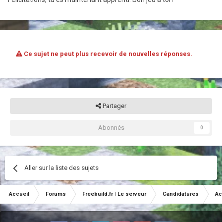
Ce sujet ne peut plus recevoir de nouvelles réponses.
Partager
Abonnés
0
Aller sur la liste des sujets
Accueil
Forums
Freebuild.fr | Le serveur
Candidatures
Ac