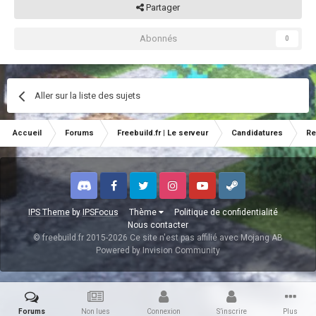
Partager
Abonnés
0
Aller sur la liste des sujets
Accueil
Forums
Freebuild.fr | Le serveur
Candidatures
Re
Discord
Facebook
Twitter
Instagram
Youtube
Steam
IPS Theme
by
IPSFocus
Thème
Politique de confidentialité
Nous contacter
© freebuild.fr 2015-2026 Ce site n'est pas affilié avec Mojang AB
Powered by Invision Community
Forums
Non lues
Connexion
S’inscrire
Plus