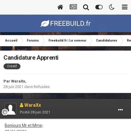
Accueil
Forums
Freebuild.fr | Le serveur
Candidatures
Re
Candidature Apprenti
Créatif
Par
WaraXx
,
28 juin 2021
dans
Refusées
WaraXx
Posté
28 juin 2021
Bonjours Mr et Mme;