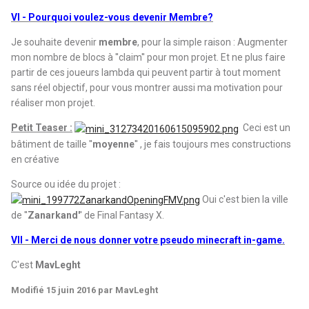
VI - Pourquoi voulez-vous devenir Membre?
Je souhaite devenir
membre
, pour la simple raison : Augmenter
mon nombre de blocs à ''claim'' pour mon projet. Et ne plus faire
partir de ces joueurs lambda qui peuvent partir à tout moment
sans réel objectif, pour vous montrer aussi ma motivation pour
réaliser mon projet.
Petit Teaser :
Ceci est un
bâtiment de taille ''
moyenne
'' , je fais toujours mes constructions
en créative
Source ou idée du projet :
Oui c'est bien la ville
de ''
Zanarkand'
' de Final Fantasy X.
VII - Merci de nous donner votre pseudo minecraft in-game.
C'est
MavLeght
Modifié
15 juin 2016
par MavLeght