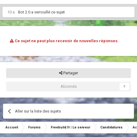
10 a
Bot 2.0
a verrouillé ce sujet
Ce sujet ne peut plus recevoir de nouvelles réponses.
Partager
Abonnés
0
Aller sur la liste des sujets
Accueil
Forums
Freebuild.fr | Le serveur
Candidatures
Ac