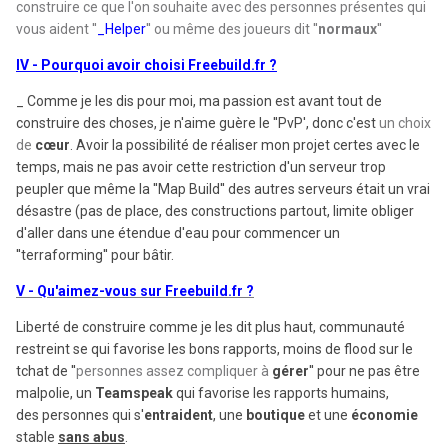
construire ce que l'on souhaite avec des personnes présentes qui
vous aident ''
_Helper
'' ou même des joueurs dit ''
normaux
''
IV - Pourquoi avoir choisi Freebuild.fr ?
_ Comme je les dis pour moi, ma passion est avant tout de
construire des choses, je n'aime guère le ''PvP', donc c'est
un choix
de
cœur
. Avoir la possibilité de réaliser mon projet certes avec le
temps, mais ne pas avoir cette restriction d'un serveur trop
peupler que même la ''Map Build'' des autres serveurs était un vrai
désastre (pas de place, des constructions partout, limite obliger
d'aller dans une étendue d'eau pour commencer un
''terraforming'' pour bâtir.
V - Qu'aimez-vous sur Freebuild.fr ?
Liberté de construire comme je les dit plus haut, communauté
restreint se qui favorise les bons rapports, moins de flood sur le
tchat de ''
personnes assez compliquer à
gérer
'' pour ne pas être
malpolie, un
Teamspeak
qui favorise les rapports humains,
des
personnes
qui s'
entraident
, une
boutique
et une
économie
stable
sans abus
.