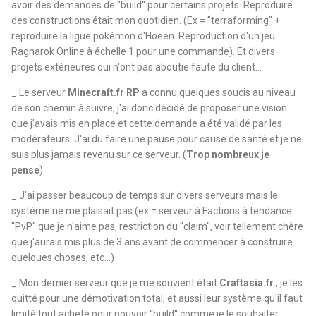
avoir des demandes de ''build'' pour certains projets. Reproduire
des constructions était mon quotidien. (Ex = ''terraforming'' +
reproduire la ligue pokémon d'Hoeen. Reproduction d'un jeu
Ragnarok Online à échelle 1 pour une commande). Et divers
projets extérieures qui n'ont pas aboutie faute du client...
_ Le serveur
Minecraft.fr RP
a connu quelques soucis au niveau
de son chemin à suivre, j'ai donc décidé de proposer une vision
que j'avais mis en place et cette demande a été validé par les
modérateurs. J'ai du faire une pause pour cause de santé et je ne
suis plus jamais revenu sur ce serveur. (
Trop nombreux je
pense
).
_ J'ai passer beaucoup de temps sur divers serveurs mais le
système ne me plaisait pas (ex = serveur à Factions à tendance
''PvP'' que je n'aime pas, restriction du ''claim'', voir tellement chère
que j'aurais mis plus de 3 ans avant de commencer à construire
quelques choses, etc...)
_ Mon dernier serveur que je me souvient était
Craftasia.fr
, je les
quitté pour une démotivation total, et aussi leur système qu'il faut
limité tout acheté pour pouvoir ''build'' comme je le souhaiter.