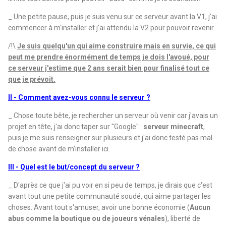
_ Une petite pause, puis je suis venu sur ce serveur avant la V1, j'ai
commencer à m'installer et j'ai attendu la V2 pour pouvoir revenir.
/!\
Je suis quelqu'un qui aime construire mais en survie, ce qui
peut me prendre énormément de temps je dois l'avoué, pour
ce serveur j'estime que 2 ans serait bien pour finalisé tout ce
que je prévoit.
II - Comment avez-vous connu le serveur ?
_ Chose toute bête, je rechercher un serveur où venir car j'avais un
projet en tête, j'ai donc taper sur ''Google" :
serveur minecraft
,
puis je me suis renseigner sur plusieurs et j'ai donc testé pas mal
de chose avant de m'installer ici.
III - Quel est le but/concept du serveur ?
_ D'après ce que j'ai pu voir en si peu de temps, je dirais que c'est
avant tout une petite communauté soudé, qui aime partager les
choses. Avant tout s'amuser, avoir une bonne économie (
Aucun
abus comme la boutique ou de joueurs vénales
), liberté de