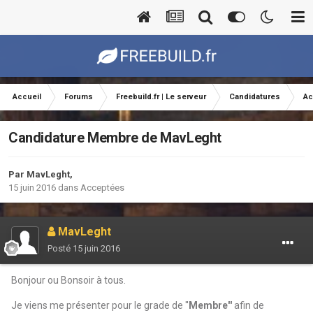
Accueil
Forums
Freebuild.fr | Le serveur
Candidatures
Ac
Candidature Membre de MavLeght
Par
MavLeght
,
15 juin 2016
dans
Acceptées
MavLeght
Posté
15 juin 2016
Bonjour ou Bonsoir à tous.
Je viens me présenter pour le grade de ''
Membre''
afin de