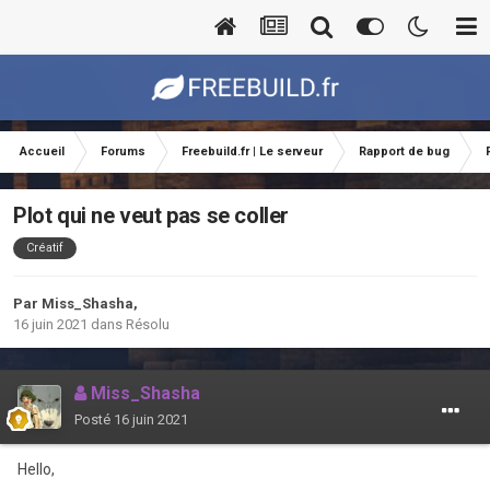
Accueil
Forums
Freebuild.fr | Le serveur
Rapport de bug
Plot qui ne veut pas se coller
Créatif
Par
Miss_Shasha
,
16 juin 2021
dans
Résolu
Miss_Shasha
Posté
16 juin 2021
Hello,