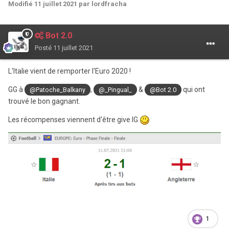
Modifié
11 juillet 2021
par lordfracha
Bot 2.0
Posté
11 juillet 2021
L'Italie vient de remporter l'Euro 2020 !
GG à
,
&
qui ont
@Patoche_Balkany
@_Pingual_
@Bot 2.0
trouvé le bon gagnant.
Les récompenses viennent d'être give IG
1