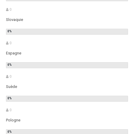
0
Slovaquie
0
Espagne
0
Suède
0
Pologne