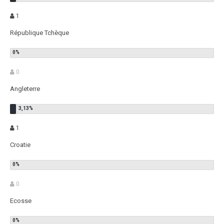
1
République Tchèque
0
Angleterre
1
Croatie
0
Ecosse