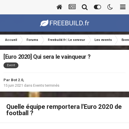
Accueil
Forums
Freebuild.fr | Le serveur
Les events
Even
[Euro 2020] Qui sera le vainqueur ?
Event
Par
Bot 2.0
,
15 juin 2021
dans
Events terminés
Quelle équipe remportera l'Euro 2020 de
football ?