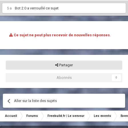
5 a
Bot 2.0
a verrouillé ce sujet
Ce sujet ne peut plus recevoir de nouvelles réponses.
Partager
Abonnés
0
Aller sur la liste des sujets
Accueil
Forums
Freebuild.fr | Le serveur
Les events
Even