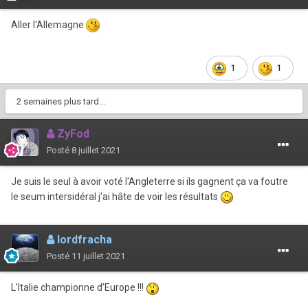
Aller l'Allemagne
1
1
2 semaines plus tard...
ZyFod
Posté
8 juillet 2021
Je suis le seul à avoir voté l'Angleterre si ils gagnent ça va foutre
le seum intersidéral j'ai hâte de voir les résultats
lordfracha
Posté
11 juillet 2021
L’Italie championne d’Europe !!!