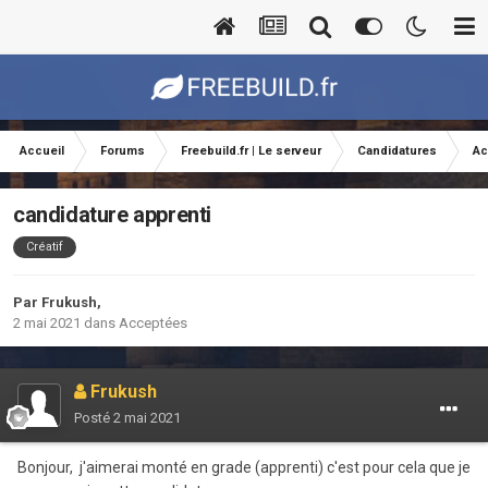
Accueil
Forums
Freebuild.fr | Le serveur
Candidatures
Ac
candidature apprenti
Créatif
Par
Frukush
,
2 mai 2021
dans
Acceptées
Frukush
Posté
2 mai 2021
Bonjour, j'aimerai monté en grade (apprenti) c'est pour cela que je