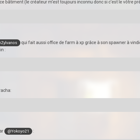
 ce bâtiment (le créateur m'est toujours inconnu donc si c'est le vôtre p
qui fait aussi office de farm à xp grâce à son spawner à vind
Zylvanos
in :
racha:
ar
:
@Yokoyo21