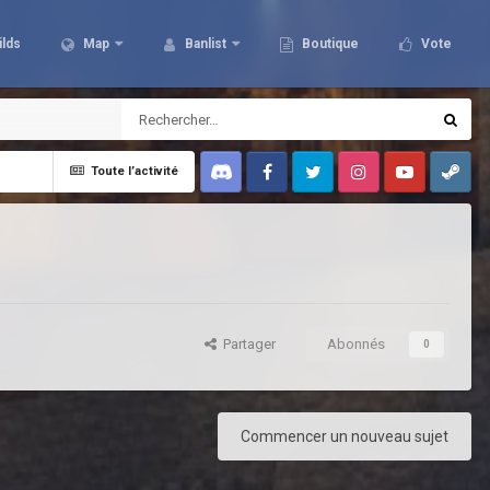
ilds
Map
Banlist
Boutique
Vote
Toute l’activité
Discord
Facebook
Twitter
Instagram
Youtube
Steam
Partager
Abonnés
0
Commencer un nouveau sujet