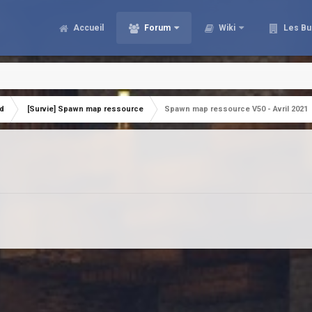
Accueil
Forum
Wiki
Les Bu
ld
[Survie] Spawn map ressource
Spawn map ressource V50 - Avril 2021