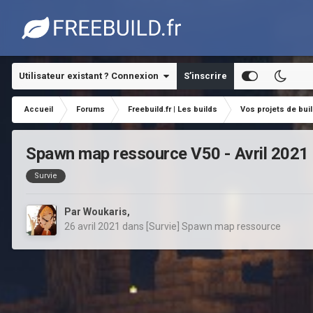
Utilisateur existant ? Connexion
S’inscrire
Accueil
Forums
Freebuild.fr | Les builds
Vos projets de bui
Spawn map ressource V50 - Avril 2021
Survie
Par
Woukaris
,
26 avril 2021
dans
[Survie] Spawn map ressource