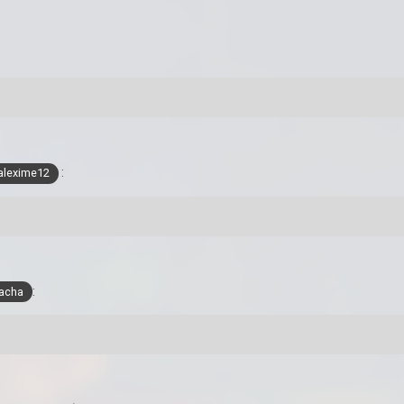
:
lexime12
:
racha