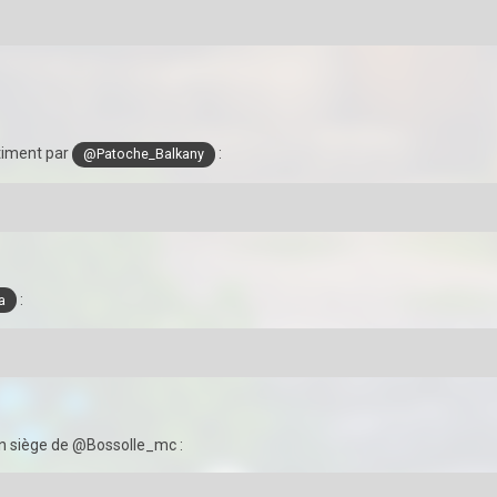
timent par
:
@Patoche_Balkany
:
a
un siège de @Bossolle_mc :