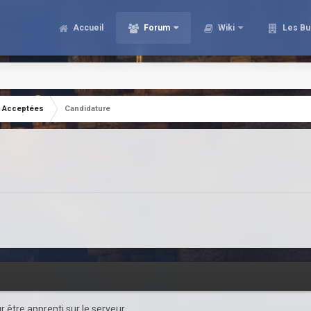
Accueil
Forum
Wiki
Les Bu
Acceptées
Candidature
r être apprenti sur le serveur.