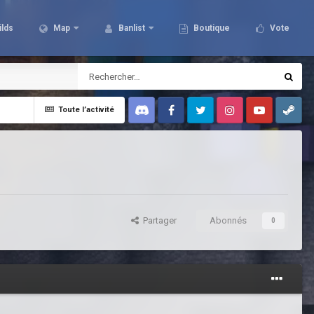
ilds
Map
Banlist
Boutique
Vote
Toute l’activité
Discord
Facebook
Twitter
Instagram
Youtube
Steam
Partager
Abonnés
0