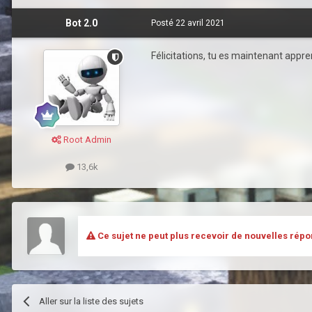
Bot 2.0
Posté
22 avril 2021
Félicitations, tu es maintenant apprent
Root Admin
13,6k
Ce sujet ne peut plus recevoir de nouvelles répo
Aller sur la liste des sujets