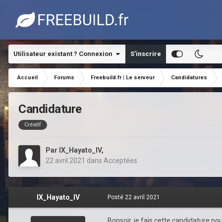
Utilisateur existant ? Connexion
S’inscrire
Accueil
Forums
Freebuild.fr | Le serveur
Candidatures
Candidature
Créatif
Par
IX_Hayato_IV
,
22 avril 2021
dans
Acceptées
IX_Hayato_IV
Posté
22 avril 2021
Bonsoir, je fais cette candidature pou