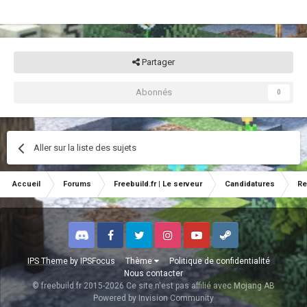
Partager
Abonnés
0
Aller sur la liste des sujets
Accueil
Forums
Freebuild.fr | Le serveur
Candidatures
Re
Discord
Facebook
Twitter
Instagram
Youtube
Steam
IPS Theme
by
IPSFocus
Thème
Politique de confidentialité
Nous contacter
© freebuild.fr 2015-2026 Ce site n'est pas affilié avec Mojang AB
Powered by Invision Community