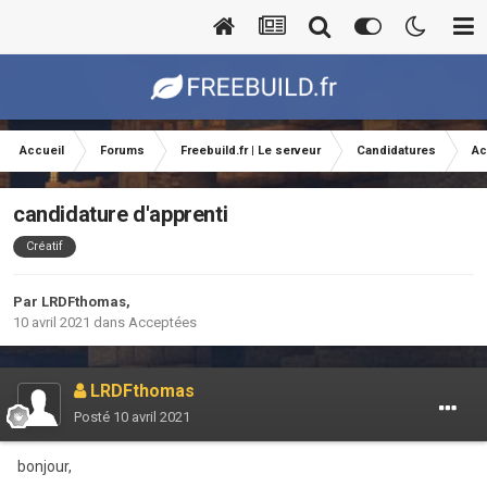
Accueil
Forums
Freebuild.fr | Le serveur
Candidatures
Ac
candidature d'apprenti
Créatif
Par
LRDFthomas
,
10 avril 2021
dans
Acceptées
LRDFthomas
Posté
10 avril 2021
bonjour,