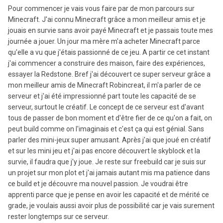
Pour commencer je vais vous faire par de mon parcours sur
Minecraft. J'ai connu Minecraft grâce a mon meilleur amis et je
jouais en survie sans avoir payé Minecraft et je passais toute mes
journée a jouer. Un jour ma mère m'a acheter Minecraft parce
qu'elle a vu que j'étais passionné de ce jeu. A partir ce cet instant
j'ai commencer a construire des maison, faire des expériences,
essayer la Redstone. Bref j'ai découvert ce super serveur grâce a
mon meilleur amis de Minecraft Robincreat, il m'a parler de ce
serveur et j'ai été impressionné part toute les capacité de se
serveur, surtout le créatif. Le concept de ce serveur est d'avant
tous de passer de bon moment et d'être fier de ce qu'on a fait, on
peut build comme on l'imaginais et c'est ça qui est génial. Sans
parler des mini-jeux super amusant. Après j'ai que joué en créatif
et sur les mini jeu et j'ai pas encore découvert le skyblock et la
survie, il faudra que j'y joue. Je reste sur freebuild car je suis sur
un projet sur mon plot et j'ai jamais autant mis ma patience dans
ce build et je découvre ma nouvel passion. Je voudrai être
apprenti parce que je pense en avoir les capacité et de mérité ce
grade, je voulais aussi avoir plus de possibilité car je vais surement
rester longtemps sur ce serveur.