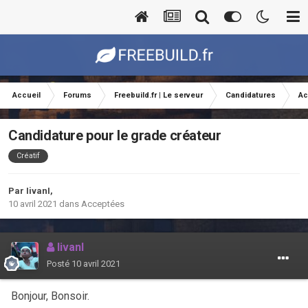
Accueil
Forums
Freebuild.fr | Le serveur
Candidatures
Ac
Candidature pour le grade créateur
Créatif
Par
IivanI
,
10 avril 2021
dans
Acceptées
IivanI
Posté
10 avril 2021
Bonjour, Bonsoir.