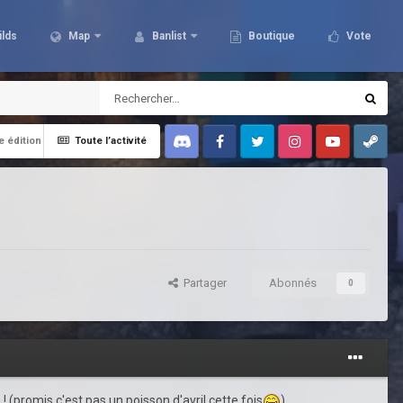
ilds
Map
Banlist
Boutique
Vote
e édition
Toute l’activité
Discord
Facebook
Twitter
Instagram
Youtube
Steam
Partager
Abonnés
0
 ! (promis c'est pas un poisson d'avril cette fois
)