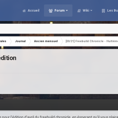
Accueil
Forum
Wiki
Les Bu
rales
Journal
Ancien mensuel
[03/21] Freebuild Chronicle - Huitièm
édition
 pour l'édition d'avril du freebuild chronicle, en ésperant qu'il vous plaira