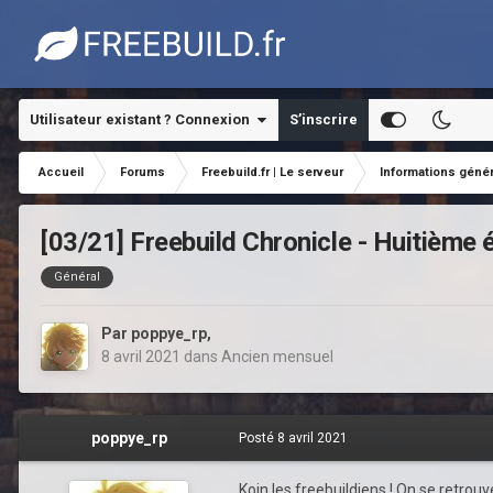
Utilisateur existant ? Connexion
S’inscrire
Accueil
Forums
Freebuild.fr | Le serveur
Informations géné
[03/21] Freebuild Chronicle - Huitième 
Général
Par
poppye_rp
,
8 avril 2021
dans
Ancien mensuel
poppye_rp
Posté
8 avril 2021
Koin les freebuildiens ! On se retrouve