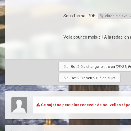
Sous format PDF
:
chronicle-avril
Voilà pour ce mois-ci ! À la rédac, o
5 a
Bot 2.0
a changé le titre en
[03/21] F
5 a
Bot 2.0
a verrouillé ce sujet
Ce sujet ne peut plus recevoir de nouvelles répo