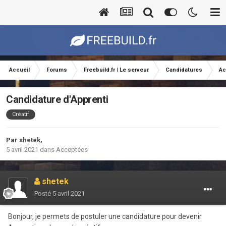
Accueil
Forums
Freebuild.fr | Le serveur
Candidatures
Ac
Candidature d'Apprenti
Créatif
Par
shetek
,
5 avril 2021
dans
Acceptées
shetek
Posté
5 avril 2021
Bonjour, je permets de postuler une candidature pour devenir