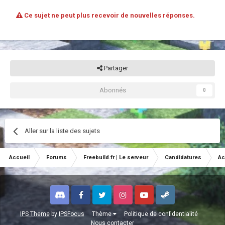
Ce sujet ne peut plus recevoir de nouvelles réponses.
Partager
Abonnés
0
Aller sur la liste des sujets
Accueil
Forums
Freebuild.fr | Le serveur
Candidatures
Ac
Discord
Facebook
Twitter
Instagram
Youtube
Steam
IPS Theme
by
IPSFocus
Thème
Politique de confidentialité
Nous contacter