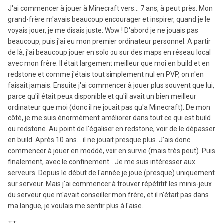
J'ai commencer à jouer à Minecraft vers... 7 ans, à peut près. Mon
grand-frère m'avais beaucoup encourager et inspirer, quand je le
voyais jouer, je me disais juste: Wow ! D'abord je ne jouais pas
beaucoup, puis j'ai eu mon premier ordinateur personnel. A partir
de là, j'ai beaucoup jouer en solo ou sur des maps en réseau local
avec mon frère. Il était largement meilleur que moi en build et en
redstone et comme j'étais tout simplement nul en PVP, on n'en
faisait jamais. Ensuite j'ai commencer à jouer plus souvent que lui,
parce qu'il était peux disponible et qu'il avait un bien meilleur
ordinateur que moi (donc il ne jouait pas qu'a Minecraft). De mon
côté, je me suis énormément améliorer dans tout ce qui est build
ou redstone. Au point de l'égaliser en redstone, voir de le dépasser
en build. Après 10 ans... il ne jouait presque plus. J'ais donc
commencer à jouer en moddé, voir en survie (mais très peut). Puis
finalement, avec le confinement... Je me suis intéresser aux
serveurs. Depuis le début de l'année je joue (presque) uniquement
sur serveur. Mais j'ai commencer à trouver répétitif les minis-jeux
du serveur que m'avait conseiller mon frère, et il n'était pas dans
ma langue, je voulais me sentir plus à l'aise.