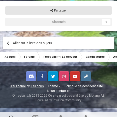
Partager
Abonnés
0
Aller sur la liste des sujets
Accueil
Forums
Freebuild.fr | Le serveur
Candidatures
Ac
Discord
Facebook
Twitter
Instagram
Youtube
Steam
IPS Theme
by
IPSFocus
Thème
Politique de confidentialité
Nous contacter
© freebuild.fr 2015-2026 Ce site n'est pas affilié avec Mojang AB
Powered by Invision Community