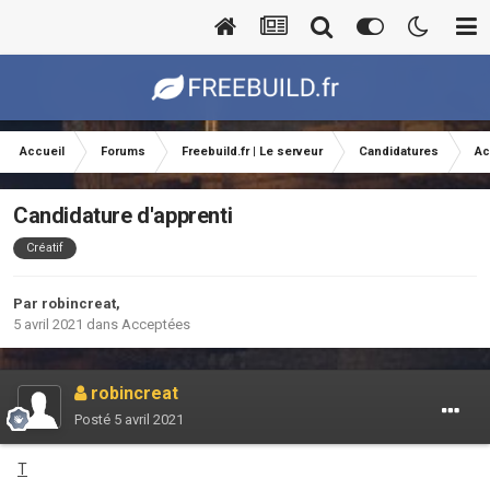
Accueil
Forums
Freebuild.fr | Le serveur
Candidatures
Ac
Candidature d'apprenti
Créatif
Par
robincreat
,
5 avril 2021
dans
Acceptées
robincreat
Posté
5 avril 2021
T