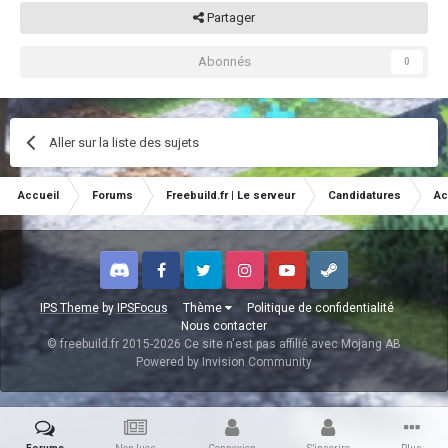
Partager
Abonnés
0
Aller sur la liste des sujets
Accueil
Forums
Freebuild.fr | Le serveur
Candidatures
Ac
Discord
Facebook
Twitter
Instagram
Youtube
Steam
IPS Theme
by
IPSFocus
Thème
Politique de confidentialité
Nous contacter
© freebuild.fr 2015-2026 Ce site n'est pas affilié avec Mojang AB
Powered by Invision Community