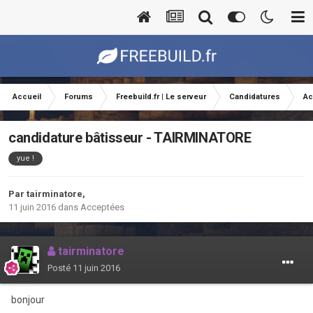
Accueil
Forums
Freebuild.fr | Le serveur
Candidatures
Ac
candidature bâtisseur - TAIRMINATORE
yue !
Par
tairminatore
,
11 juin 2016
dans
Acceptées
tairminatore
Posté
11 juin 2016
bonjour